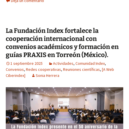
Deja un comentario
La Fundación Index fortalece la
cooperación internacional con
convenios académicos y formación en
guías PRAXIS en Torreón (México).
1 septiembre 2025
Actividades
,
Comunidad Index
,
Convenios
,
Redes cooperativas
,
Reuniones científicas
,
[A Web
Ciberindex]
Sonia Herrera