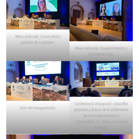
Mesa redonda: Cronicidad y
gestión de cuidados.
Mesa redonda: Envejecimiento y
calidad de vida.
Conferencia inaugural: «Desafíos
Acto de inauguración.
globales y futuro de la Enfermería
en el envejecimiento y
cronicidad». Dr. José Luís Cobos
Serrano.