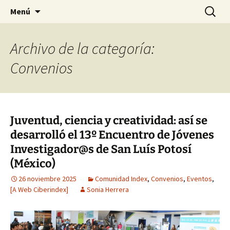
Noticiario de la Fundación Index
Saltar
Buscar:
NOOSFERA
Menú
al
contenido
Archivo de la categoría:
Convenios
Juventud, ciencia y creatividad: así se
desarrolló el 13º Encuentro de Jóvenes
Investigador@s de San Luís Potosí
(México)
26 noviembre 2025
Comunidad Index
,
Convenios
,
Eventos
,
[A Web Ciberindex]
Sonia Herrera