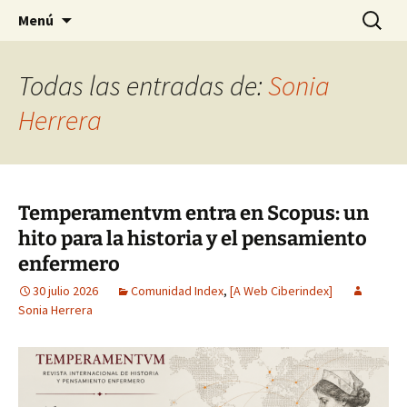
Noticiario de la Fundación Index
Saltar
Buscar:
NOOSFERA
Menú
al
contenido
Todas las entradas de:
Sonia
Herrera
Temperamentvm entra en Scopus: un
hito para la historia y el pensamiento
enfermero
30 julio 2026
Comunidad Index
,
[A Web Ciberindex]
Sonia Herrera