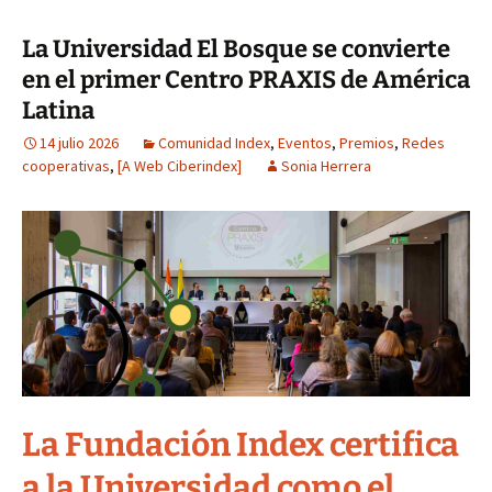
La Universidad El Bosque se convierte
en el primer Centro PRAXIS de América
Latina
14 julio 2026
Comunidad Index
,
Eventos
,
Premios
,
Redes
cooperativas
,
[A Web Ciberindex]
Sonia Herrera
La Fundación Index certifica
a la Universidad como el