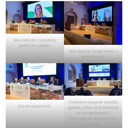
Mesa redonda: Cronicidad y
gestión de cuidados.
Mesa redonda: Envejecimiento y
calidad de vida.
Conferencia inaugural: «Desafíos
Acto de inauguración.
globales y futuro de la Enfermería
en el envejecimiento y
cronicidad». Dr. José Luís Cobos
Serrano.